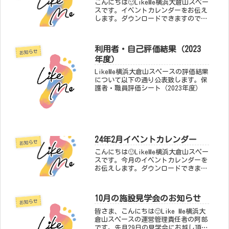
こんにちは🙂LikeMe横浜大倉山スペー
スです。イベントカレンダーをお伝え
します。ダウンロードできますので、
ご家庭でご自由にお使いください。放
課後等デイサービスのイベントカレン
ダー【放課後等デイサービス】イベン
利用者・自己評価結果（2023
トカレンダーダウンロード児童発...
お知らせ
年度）
LikeMe横浜大倉山スペースの評価結果
について以下の通り公表致します。保
護者・職員評価シート（2023年度）
24年2月イベントカレンダー
お知らせ
こんにちは🙂LikeMe横浜大倉山スペー
スです。今月のイベントカレンダーを
お伝えします。ダウンロードできます
ので、ご家庭でご自由にお使いくださ
い。放課後等デイサービスのイベント
カレンダー【放デイ】イベントカレン
10月の施設見学会のお知らせ
ダー児童発達支援のイベントカレ...
お知らせ
皆さま、こんにちは🙂Like Me横浜大
倉山スペースの運営管理責任者の阿部
です。先月29日の見学会にお越し頂い