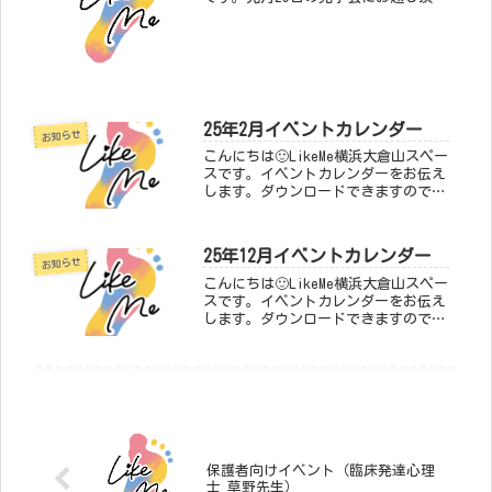
た皆さま、ありがとうございました😊
さて、10月の見学会は、下記の2日程
で行います。10/15(土) 午前10:00-
12:0010...
25年2月イベントカレンダー
お知らせ
こんにちは🙂LikeMe横浜大倉山スペー
スです。イベントカレンダーをお伝え
します。ダウンロードできますので、
ご家庭でご自由にお使いください。放
課後等デイサービスのイベントカレン
ダー【放課後等デサービス】イベント
25年12月イベントカレンダー
カレンダー.xlsx - Go...
お知らせ
こんにちは🙂LikeMe横浜大倉山スペー
スです。イベントカレンダーをお伝え
します。ダウンロードできますので、
ご家庭でご自由にお使いください。放
課後等デイサービスのイベントカレン
ダー【放課後等デイサービス】イベン
トカレンダー25−12.xls...
保護者向けイベント（臨床発達心理
士 草野先生）